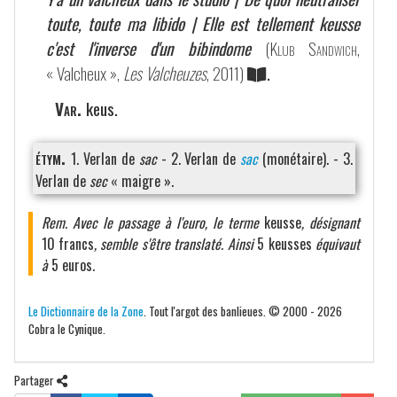
toute, toute ma libido | Elle est tellement keusse
c'est l'inverse d'un bibindome
(
Klub Sandwich
,
« Valcheux »,
Les Valcheuzes
, 2011)
.
Var.
keus.
étym.
1. Verlan de
sac
- 2. Verlan de
sac
(monétaire). - 3.
Verlan de
sec
« maigre ».
Rem. Avec le passage à l'euro, le terme
keusse
, désignant
10 francs
, semble s'être translaté. Ainsi
5 keusses
équivaut
à
5 euros
.
Le Dictionnaire de la Zone
. Tout l'argot des banlieues. © 2000 - 2026
Cobra le Cynique.
Partager