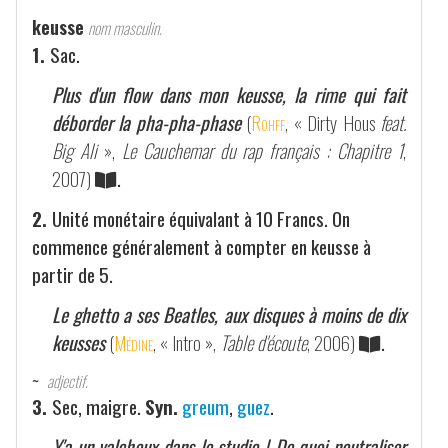
keusse
nom masculin.
1.
Sac.
Plus d'un flow dans mon keusse, la rime qui fait
déborder la pha-pha-phase
(
Rohff
, « Dirty Hous
feat.
Big Ali
»,
Le Cauchemar du rap français : Chapitre 1
,
2007)
.
2.
Unité monétaire équivalant à 10 Francs. On
commence généralement à compter en keusse à
partir de 5.
Le ghetto a ses Beatles, aux disques à moins de dix
keusses
(
Médine
, « Intro »,
Table d'écoute
, 2006)
.
~
adjectif.
3.
Sec, maigre.
Syn.
greum
,
guez
.
Y'a un valcheux dans le studio | De quoi neutraliser