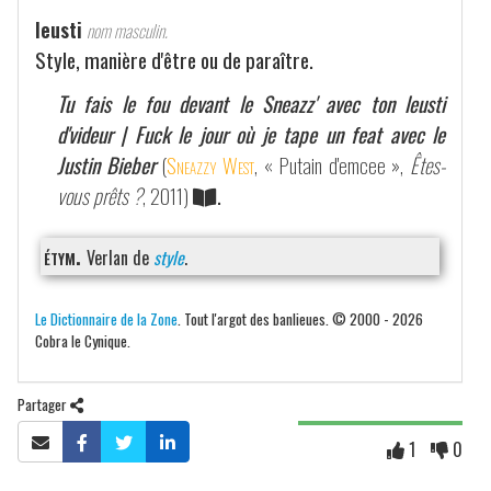
leusti
nom masculin.
Style, manière d'être ou de paraître.
Tu fais le fou devant le Sneazz' avec ton leusti
d'videur | Fuck le jour où je tape un feat avec le
Justin Bieber
(
Sneazzy West
, « Putain d'emcee »,
Êtes-
vous prêts ?
, 2011)
.
étym.
Verlan de
style
.
Le Dictionnaire de la Zone
. Tout l'argot des banlieues. © 2000 - 2026
Cobra le Cynique.
Partager
1
0