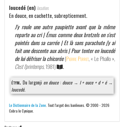
loucedé (en)
locution.
En douce, en cachette, subrepticement.
J'y roule une autre paupiette avant que la môme
reparte au cri | Émus comme deux bretzels on s'est
pointés dans sa carrée | Et là sans parachute j'y ai
fait une descente aux abris | Pour tenter en loucedé
de lui défriser la chicorée
(
Pierre Perret
, « Le Phallo »,
C'est l'printemps
, 1981)
.
étym.
Du largonji
en douce
:
douce
→
l + ouce + d + é
→
loucedé
.
Le Dictionnaire de la Zone
. Tout l'argot des banlieues. © 2000 - 2026
Cobra le Cynique.