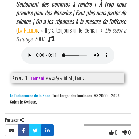
Seulement des comptes à rendre | À trop nous
prendre pour des Narvalos | Faut plus nous parler de
silence | On a les réponses à la mesure de l'offense
(
La Rumeur
, « Il y a toujours un lendemain »,
Du cœur à
l'outrage
, 2007)
.
étym.
Du
romani
narvalo
« idiot, fou ».
Le Dictionnaire de la Zone
. Tout l'argot des banlieues. © 2000 - 2026
Cobra le Cynique.
Partager
0
0