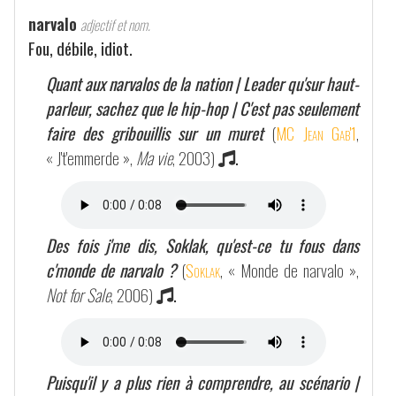
narvalo
adjectif et nom.
Fou, débile, idiot.
Quant aux narvalos de la nation | Leader qu'sur haut-
parleur, sachez que le hip-hop | C'est pas seulement
faire des gribouillis sur un muret
(
MC Jean Gab'1
,
« J't'emmerde »,
Ma vie
, 2003)
.
Des fois j'me dis, Soklak, qu'est-ce tu fous dans
c'monde de narvalo ?
(
Soklak
, « Monde de narvalo »,
Not for Sale
, 2006)
.
Puisqu'il y a plus rien à comprendre, au scénario |