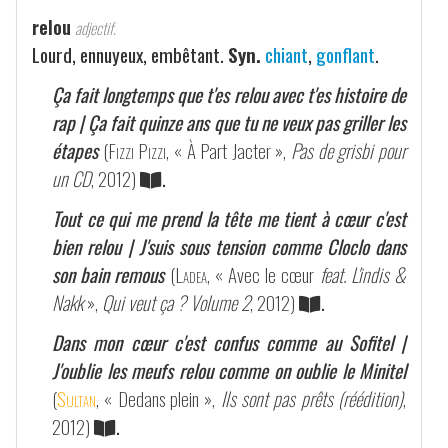
relou
adjectif.
Lourd, ennuyeux, embêtant.
Syn.
chiant
,
gonflant
.
Ça fait longtemps que t'es relou avec t'es histoire de
rap | Ça fait quinze ans que tu ne veux pas griller les
étapes
(
Fizzi Pizzi
, « À Part Jacter »,
Pas de grisbi pour
un CD
, 2012)
.
Tout ce qui me prend la tête me tient à cœur c'est
bien relou | J'suis sous tension comme Cloclo dans
son bain remous
(
Ladea
, « Avec le cœur
feat. L'indis &
Nakk
»,
Qui veut ça ? Volume 2
, 2012)
.
Dans mon cœur c'est confus comme au Sofitel |
J'oublie les meufs relou comme on oublie le Minitel
(
Sultan
, « Dedans plein »,
Ils sont pas prêts (réédition)
,
2012)
.