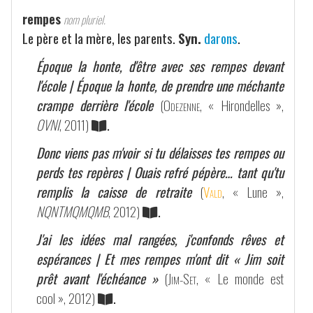
rempes
nom pluriel.
Le père et la mère, les parents.
Syn.
darons
.
Époque la honte, d'être avec ses rempes devant
l'école | Époque la honte, de prendre une méchante
crampe derrière l'école
(
Odezenne
, « Hirondelles »,
OVNI
, 2011)
.
Donc viens pas m'voir si tu délaisses tes rempes ou
perds tes repères | Ouais refré pépère… tant qu'tu
remplis la caisse de retraite
(
Vald
, « Lune »,
NQNTMQMQMB
, 2012)
.
J'ai les idées mal rangées, j'confonds rêves et
espérances | Et mes rempes m'ont dit « Jim soit
prêt avant l'échéance »
(
Jim-Set
, « Le monde est
cool », 2012)
.