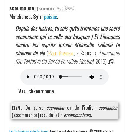
scoumoune
nom féminin.
[ʃkumun]
Malchance.
Syn.
poisse
.
Depuis des lustres, tu sais qu'tu trimbales une sacré
scoumoune qui te colle aux basques | Et t'invoques
encore les esprits qu'une éteincelle rallume ta
chienne de vie
(
Paul Personne
, « Karma »,
Funambule
(Ou Tentative De Survie En Milieu Hostile)
, 2019)
.
Var.
chkoumoune.
étym.
Du corse
scomunou
ou de l'italien
scomunica
(excommunion) issu du latin
excommunicare
.
Le Dictionnaire de la Zone
. Tout l'argot des banlieues. © 2000 - 2026