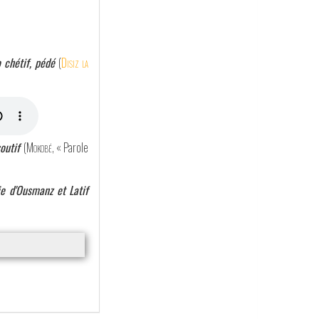
o chétif, pédé
(
Disiz la
outif
(
Mokobé
, « Parole
ie d'Ousmanz et Latif