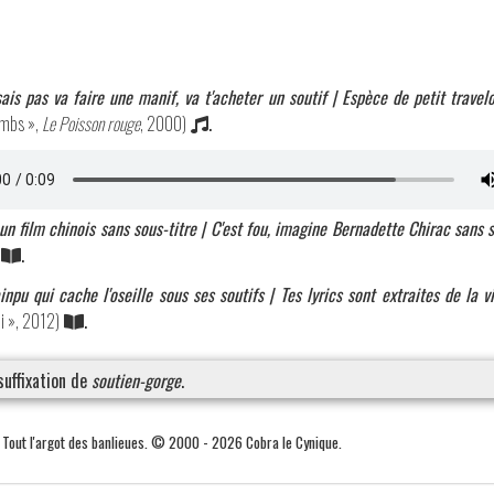
sais pas va faire une manif, va t'acheter un soutif | Espèce de petit travel
lombs »,
Le Poisson rouge
, 2000)
.
un film chinois sans sous-titre | C'est fou, imagine Bernadette Chirac sans s
.
pu qui cache l'oseille sous ses soutifs | Tes lyrics sont extraites de la v
ci », 2012)
.
suffixation de
soutien-gorge
.
. Tout l'argot des banlieues. © 2000 - 2026 Cobra le Cynique.