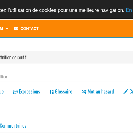
ez l'utilisation de cookies pour une meilleure navigation.
En 
TOGGLE
M
CONTACT
DROPDOWN
MENU
finition de soutif
ue
Expressions
Glossaire
Mot au hasard
C
Commentaires