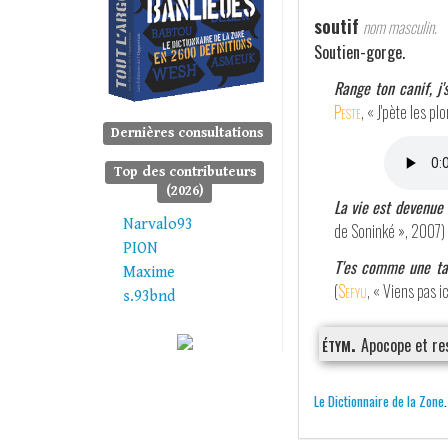
soutif
nom masculin.
Soutien-gorge.
Range ton canif, j'
Peste
, « J'pète les p
Dernières consultations
Top des contributeurs
(2026)
La vie est devenue 
Narvalo93
de Soninké », 2007)
PION
T'es comme une tain
Maxime
(
Sefyu
, « Viens pas i
s.93bnd
étym.
Apocope et re
Le Dictionnaire de la Zone