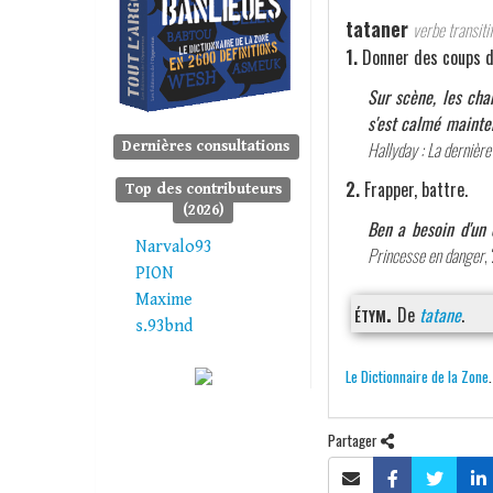
tataner
verbe transitif
1.
Donner des coups d
Sur scène, les cha
s'est calmé mainten
Hallyday : La dernière 
Dernières consultations
2.
Frapper, battre.
Top des contributeurs
(2026)
Ben a besoin d'un 
Narvalo93
Princesse en danger
,
PION
Maxime
étym.
De
tatane
.
s.93bnd
Le Dictionnaire de la Zone
Partager