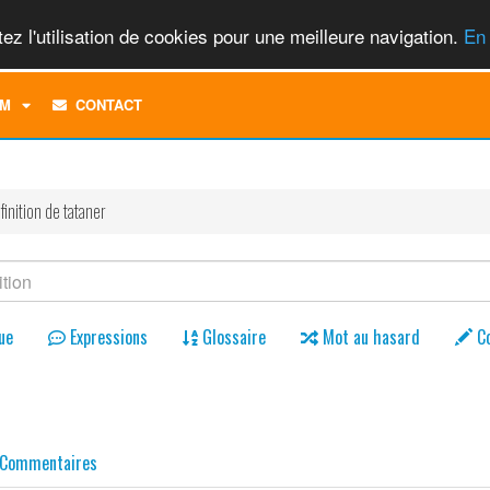
ez l'utilisation de cookies pour une meilleure navigation.
En 
TOGGLE
M
CONTACT
DROPDOWN
MENU
finition de tataner
ue
Expressions
Glossaire
Mot au hasard
C
Commentaires