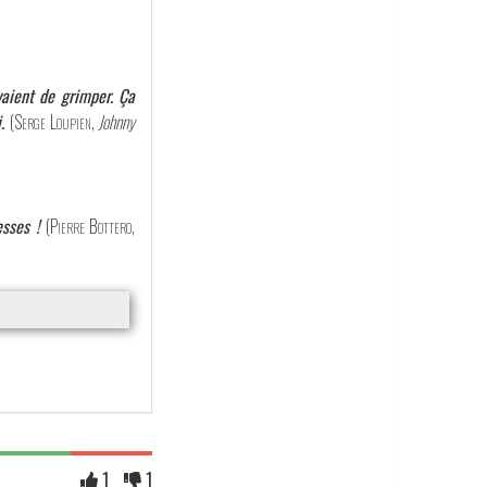
yaient de grimper. Ça
.
(
Serge Loupien
,
Johnny
sses !
(
Pierre Bottero
,
1
1