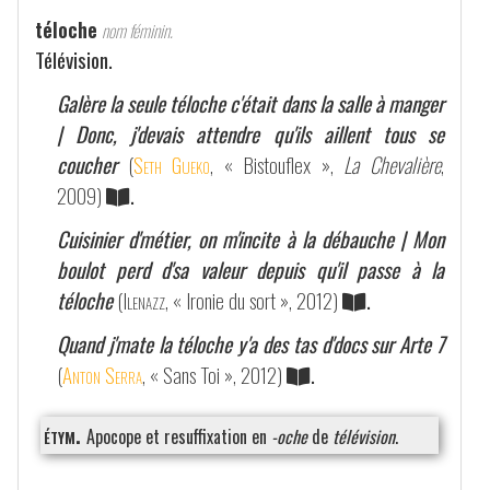
téloche
nom féminin.
Télévision.
Galère la seule téloche c'était dans la salle à manger
| Donc, j'devais attendre qu'ils aillent tous se
coucher
(
Seth Gueko
, « Bistouflex »,
La Chevalière
,
2009)
.
Cuisinier d'métier, on m'incite à la débauche | Mon
boulot perd d'sa valeur depuis qu'il passe à la
téloche
(
Ilenazz
, « Ironie du sort », 2012)
.
Quand j'mate la téloche y'a des tas d'docs sur Arte 7
(
Anton Serra
, « Sans Toi », 2012)
.
étym.
Apocope et resuffixation en
-oche
de
télévision
.