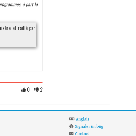
 programmes, à part la
isère et raillé par
0
2
Anglais
Signaler un bug
Contact