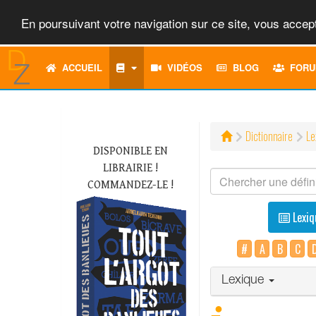
En poursuivant votre navigation sur ce site, vous accept
ACCUEIL
VIDÉOS
BLOG
FORU
Dictionnaire
Le
DISPONIBLE EN
LIBRAIRIE !
COMMANDEZ-LE !
Lexiq
#
A
B
C
Lexique