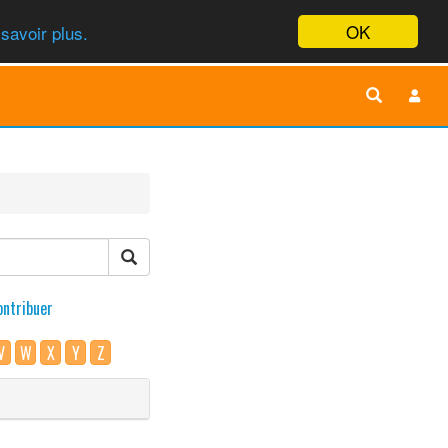
OK
savoir plus.
ontribuer
V
W
X
Y
Z