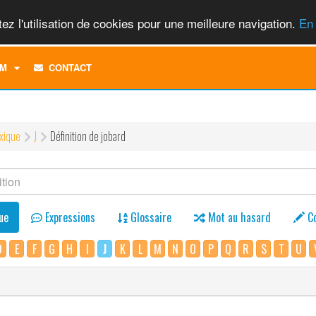
ez l'utilisation de cookies pour une meilleure navigation.
En 
TOGGLE
M
CONTACT
DROPDOWN
MENU
xique
J
Définition de jobard
ue
Expressions
Glossaire
Mot au hasard
C
D
E
F
G
H
I
J
K
L
M
N
O
P
Q
R
S
T
U