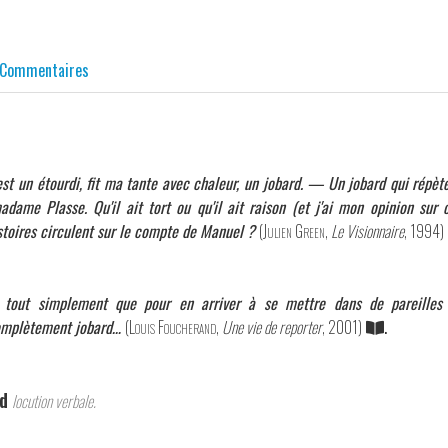
Commentaires
t un étourdi, fit ma tante avec chaleur, un jobard. — Un jobard qui répète 
dame Plasse. Qu'il ait tort ou qu'il ait raison (et j'ai mon opinion sur ce
stoires circulent sur le compte de Manuel ?
(
Julien Green
,
Le Visionnaire
, 1994)
t tout simplement que pour en arriver à se mettre dans de pareilles si
omplètement jobard…
(
Louis Foucherand
,
Une vie de reporter
, 2001)
.
rd
locution verbale.