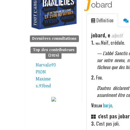
j
obard
Définition
jobard, e
adjectif.
Dernières consultations
1.
Naïf, crédule.
VIEILLI.
Top des contributeurs
— L'abbé Sanctis es
(2026)
sur votre neveu, ma
Narvalo93
fâcheux que des hi
PION
2.
Fou.
Maxime
s.93bnd
D'autres déclaren
assurément être c
Verlan
barjo
.
c'est pas joba
3.
C'est pas joli.