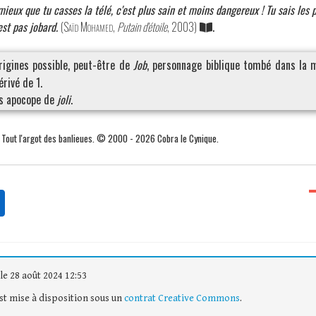
mieux que tu casses la télé, c'est plus sain et moins dangereux ! Tu sais les
est pas jobard.
(
Saïd Mohamed
,
Putain d'étoile
, 2003)
.
origines possible, peut-être de
Job
, personnage biblique tombé dans la m
érivé de 1.
ès apocope de
joli
.
. Tout l'argot des banlieues. © 2000 - 2026 Cobra le Cynique.
le 28 août 2024 12:53
est mise à disposition sous un
contrat Creative Commons
.