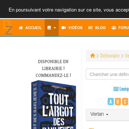
En poursuivant votre navigation sur ce site, vous accept
ACCUEIL
VIDÉOS
BLOG
FORU
Dictionnaire
Ve
DISPONIBLE EN
LIBRAIRIE !
COMMANDEZ-LE !
Lexiq
A
B
C
Verlan