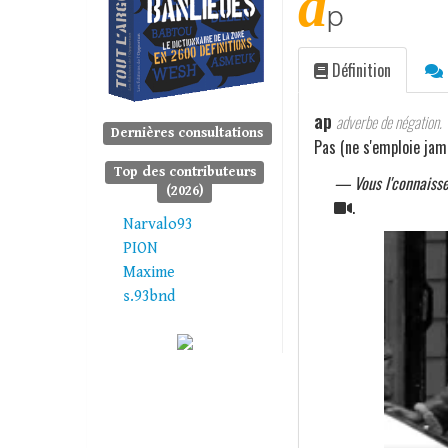
a
p
Définition
ap
adverbe de négation.
Dernières consultations
Pas (ne s'emploie jam
Top des contributeurs
— Vous l'connaisse
(2026)
.
Narvalo93
PION
Maxime
s.93bnd