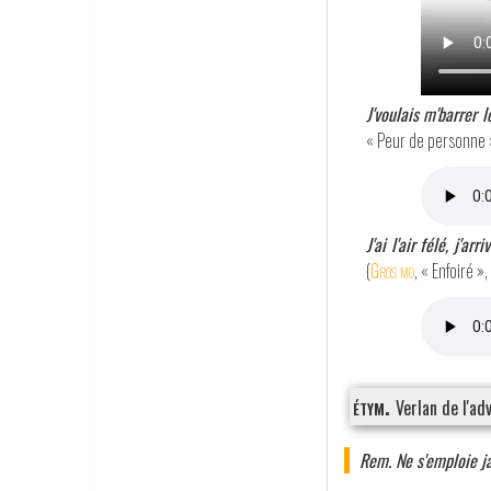
J'voulais m'barrer 
« Peur de personne 
J'ai l'air félé, j'arr
(
Gros mo
, « Enfoiré »
étym.
Verlan de l'a
Rem. Ne s'emploie j