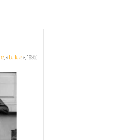
itz
, «
La Haine
», 1995)