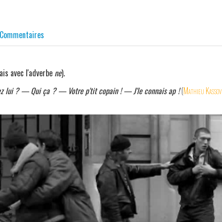
Commentaires
ais avec l'adverbe
ne
).
z lui ? — Qui ça ? — Votre p'tit copain ! — J'le connais ap !
(
Mathieu Kassov