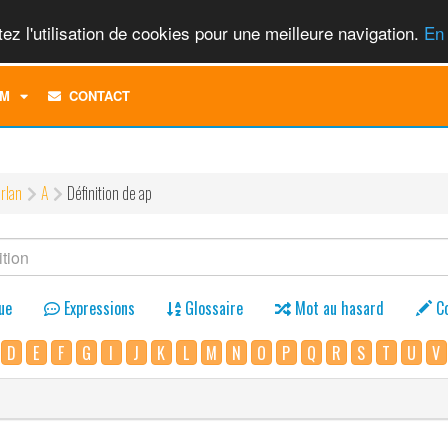
ez l'utilisation de cookies pour une meilleure navigation.
En 
TOGGLE
M
CONTACT
DROPDOWN
MENU
rlan
A
Définition de ap
ue
Expressions
Glossaire
Mot au hasard
C
D
E
F
G
I
J
K
L
M
N
O
P
Q
R
S
T
U
V