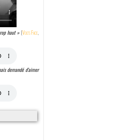
trop haut »
(
Volts Face
,
jamais demandé d'aimer