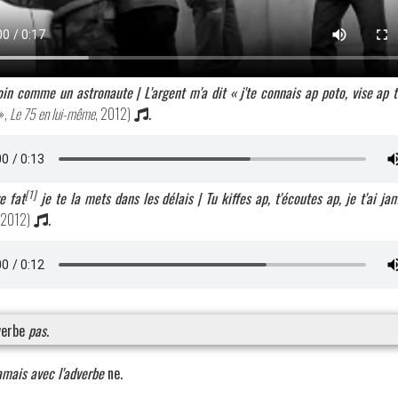
loin comme un astronaute | L'argent m'a dit « j'te connais ap poto, vise ap 
»,
Le 75 en lui-même
, 2012)
.
[1]
ive
fat
je te la mets dans les délais | Tu kiffes ap, t'écoutes ap, je t'ai 
, 2012)
.
dverbe
pas
.
amais avec l'adverbe
ne
.