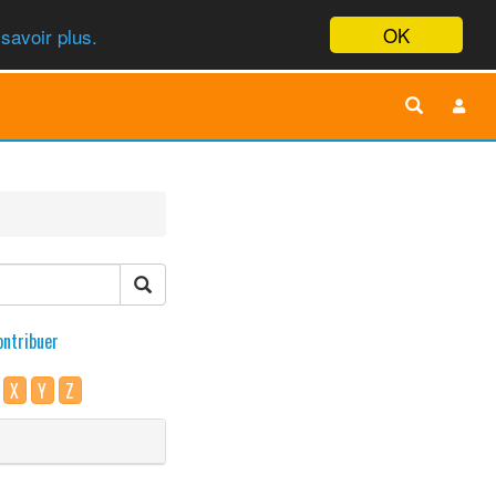
OK
savoir plus.
ontribuer
X
Y
Z