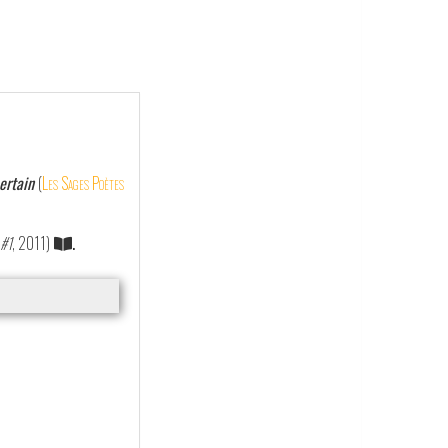
certain
(
Les Sages Poètes
 #1
, 2011)
.