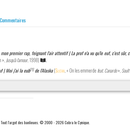
Commentaires
s mon premier rap, feignant l'air attentif | La prof n'a vu qu'le euf, c'est sûr, 
n »,
Jusqu'à l'amour
, 1998)
.
[1]
f | Moi j'ai la eub
de l'Alaska
(
Sultan
, « On les emmerde
feat. Canardo
»,
Soult
. Tout l'argot des banlieues. © 2000 - 2026 Cobra le Cynique.