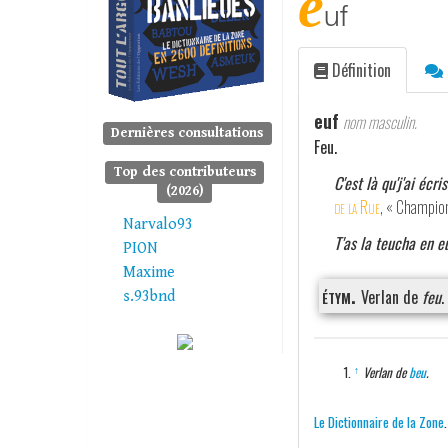
e
uf
Définition
euf
nom masculin.
Dernières consultations
Feu.
Top des contributeurs
C'est là qu'j'ai écri
(2026)
de la Rue
, « Champio
Narvalo93
T'as la teucha en eu
PION
Maxime
étym.
Verlan de
feu
.
s.93bnd
↑
Verlan de
beu
.
Le Dictionnaire de la Zone