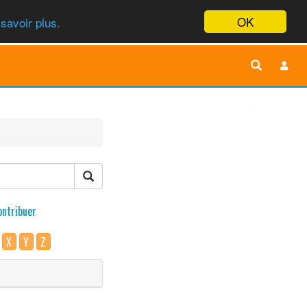
OK
savoir plus.
ontribuer
X
Y
Z