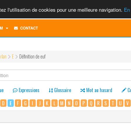
ez l'utilisation de cookies pour une meilleure navigation.
En 
TOGGLE
M
CONTACT
DROPDOWN
MENU
rlan
E
Définition de euf
ue
Expressions
Glossaire
Mot au hasard
C
D
E
F
G
I
J
K
L
M
N
O
P
Q
R
S
T
U
V