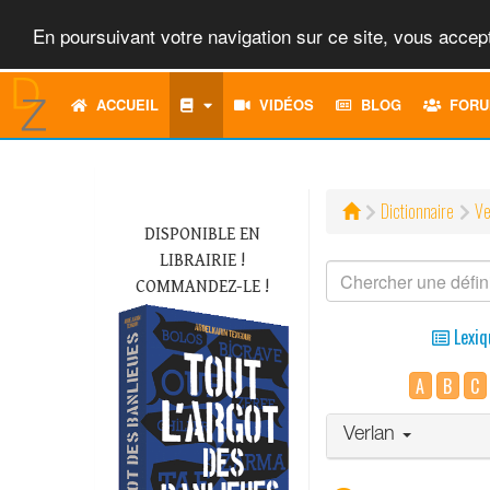
En poursuivant votre navigation sur ce site, vous accept
ACCUEIL
VIDÉOS
BLOG
FORU
Dictionnaire
Ve
DISPONIBLE EN
LIBRAIRIE !
COMMANDEZ-LE !
Lexiq
A
B
C
Verlan