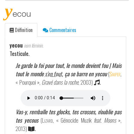
y
ecou
Définition
Commentaires
yecou
nom féminin.
Testicule.
Je garde la foi pour tout, le monde devient fou | Mais
tout le monde
s'en fout
, ça se barre en yecou
(
Sniper
,
« Pourquoi »,
Gravé dans la roche
, 2003)
.
Vas-y, remballe tes glocks, tes crosses, n'oublie pas
tes yecous
(
Lizard
, « Génocide Muzik
feat. Moons
»,
2013)
.