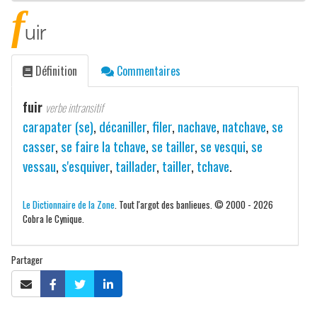
f
uir
Définition
Commentaires
fuir
verbe intransitif
carapater (se)
,
décaniller
,
filer
,
nachave
,
natchave
,
se
casser
,
se faire la tchave
,
se tailler
,
se vesqui
,
se
vessau
,
s'esquiver
,
taillader
,
tailler
,
tchave
.
Le Dictionnaire de la Zone
. Tout l'argot des banlieues. © 2000 - 2026
Cobra le Cynique.
Partager