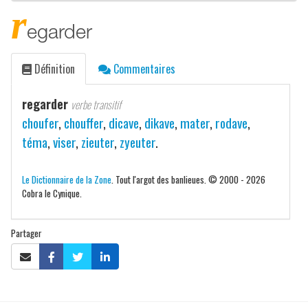
r
egarder
Définition
Commentaires
regarder
verbe transitif
choufer
,
chouffer
,
dicave
,
dikave
,
mater
,
rodave
,
téma
,
viser
,
zieuter
,
zyeuter
.
Le Dictionnaire de la Zone
. Tout l'argot des banlieues. © 2000 - 2026
Cobra le Cynique.
Partager