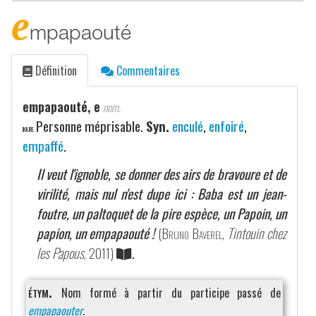
e
mpapaouté
Définition
Commentaires
empapaouté, e
nom.
Personne méprisable.
Syn.
enculé
,
enfoiré
,
INJURE.
empaffé
.
Il veut l'ignoble, se donner des airs de bravoure et de
virilité, mais nul n'est dupe ici : Baba est un jean-
foutre, un paltoquet de la pire espèce, un Papoin, un
papion, un empapaouté !
(
Bruno Baverel
,
Tintouin chez
les Papous
, 2011)
.
étym.
Nom formé à partir du participe passé de
empapaouter
.