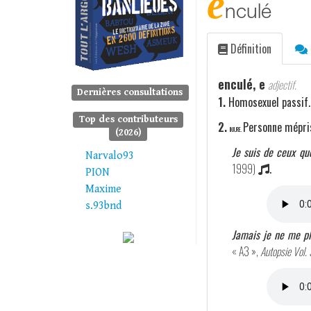
e
nculé
Définition
enculé, e
adjectif.
Dernières consultations
1.
Homosexuel passif.
Top des contributeurs
2.
Personne mépri
INJURE.
(2026)
Je suis de ceux qu
Narvalo93
1999)
.
PION
Maxime
s.93bnd
Jamais je ne me pli
« A3 »,
Autopsie Vol. 