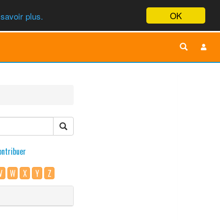
OK
savoir plus.
ontribuer
V
W
X
Y
Z