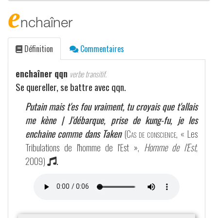
e
nchaîner
Définition
Commentaires
enchaîner qqn
verbe transitif.
Se quereller, se battre avec qqn.
Putain mais t'es fou vraiment, tu croyais que t'allais
me kène | J'débarque, prise de kung-fu, je les
enchaine comme dans
Taken
(
Cas de conscience
, « Les
Tribulations de l'homme de l'Est »,
Homme de l'Est
,
2009)
.