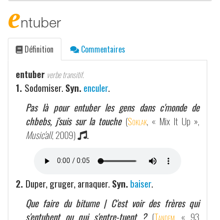
e
ntuber
Définition
Commentaires
entuber
verbe transitif.
1.
Sodomiser.
Syn.
enculer
.
Pas là pour entuber les gens dans c'monde de
chbebs, j'suis sur la touche
(
Soklak
, « Mix It Up »,
Music'all
, 2009)
.
2.
Duper, gruger, arnaquer.
Syn.
baiser
.
Que faire du bitume | C'est voir des frères qui
s'entubent ou qui s'entre-tuent ?
(
Tandem
, « 93