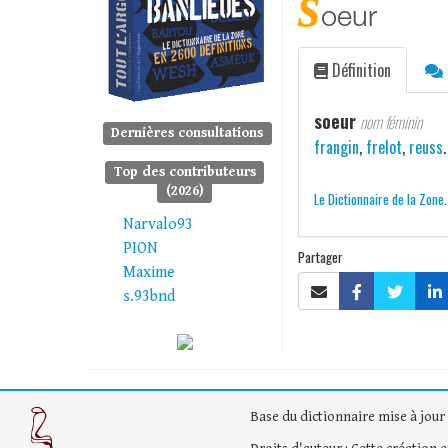
s
oeur
Définition
soeur
nom féminin
Dernières consultations
frangin
,
frelot
,
reuss
.
Top des contributeurs
(2026)
Le Dictionnaire de la Zone
Narvalo93
PION
Partager
Maxime
s.93bnd
Base du dictionnaire mise à jour 