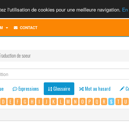
ez l'utilisation de cookies pour une meilleure navigation.
En 
TOGGLE
M
CONTACT
DROPDOWN
MENU
Traduction de soeur
ue
Expressions
Glossaire
Mot au hasard
C
D
E
F
G
H
I
J
K
L
M
N
O
P
Q
R
S
T
U