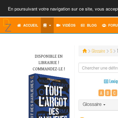
En poursuivant votre navigation sur ce site, vous accept
ACCUEIL
VIDÉOS
BLOG
FORU
Glossaire
S
DISPONIBLE EN
LIBRAIRIE !
COMMANDEZ-LE !
Lexiq
A
B
C
Glossaire