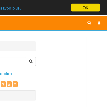
OK
savoir plus.
ontribuer
V
W
Y