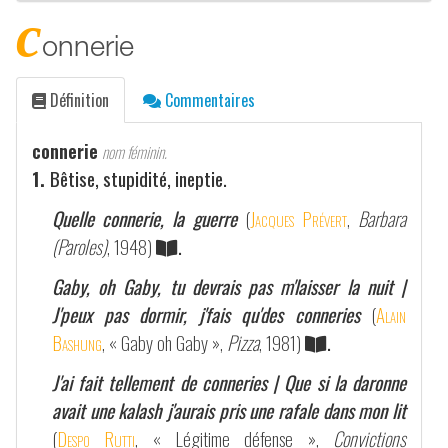
c
onnerie
Définition
Commentaires
connerie
nom féminin.
1.
Bêtise, stupidité, ineptie.
Quelle connerie, la guerre
(
Jacques Prévert
,
Barbara
(Paroles)
, 1948)
.
Gaby, oh Gaby, tu devrais pas m'laisser la nuit |
J'peux pas dormir, j'fais qu'des conneries
(
Alain
Bashung
, « Gaby oh Gaby »,
Pizza
, 1981)
.
J'ai fait tellement de conneries | Que si la daronne
avait une kalash j'aurais pris une rafale dans mon lit
(
Despo Rutti
, « Légitime défense »,
Convictions