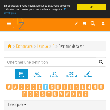
En poursuivant votre navigation sur ce site, vous acceptez
OK
l'utilisation de cookies pour une meilleure navigation.
En
savoir plus.
Toggle
Toggle
navigation
navigation
Dictionnaire
Lexique
F
Définition de falzar
Lexique
Expressions
Glossaire
Mot au hasard
Contribuer
#
A
B
C
D
E
F
G
H
I
J
K
L
M
N
O
P
Q
R
S
T
U
V
W
X
Y
Z
Lexique