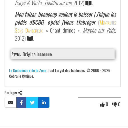
Rager & Vin7
»,
Fenêtre sur rue
, 2012)
.
Mon falzar, beaucoup veulent le baisser | J'nique les
pédés d'BCBG, c'pété j'viens t'l'abréger
(
Mentalités
Sons Dangereux
, « Chant d'mines »,
Marche aux Pads
,
2012)
.
étym.
Origine inconnue.
Le Dictionnaire de la Zone
. Tout l'argot des banlieues. © 2000 - 2026
Cobra le Cynique.
Partager
0
0