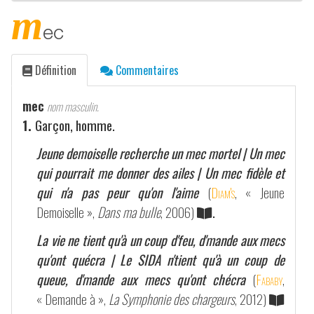
m
ec
Définition
Commentaires
mec
nom masculin.
1.
Garçon, homme.
Jeune demoiselle recherche un mec mortel | Un mec
qui pourrait me donner des ailes | Un mec fidèle et
qui n'a pas peur qu'on l'aime
(
Diam's
, « Jeune
Demoiselle »,
Dans ma bulle
, 2006)
.
La vie ne tient qu'à un coup d'feu, d'mande aux mecs
qu'ont quécra | Le SIDA n'tient qu'à un coup de
queue, d'mande aux mecs qu'ont chécra
(
Fababy
,
« Demande à »,
La Symphonie des chargeurs
, 2012)