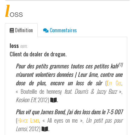
l
oss
Définition
Commentaires
loss
nom.
Client du dealer de drogue.
[1]
Pour des petits grammes toutes ces petites kah'
m'auront volontiers données | Leur âme, contre une
dose de plus, encore un loss de sûr
(
Eff Gee
,
« Bouteille de hennesy
feat. Doum's & Jazzy Bazz
»,
Keskon Eff
, 2012)
.
Plus vif que James Bond, j'ai des loss dans le 7-5 007
(
Hayce Lemsi
, « All eyes on me »,
Un petit pas pour
Lemsi
, 2012)
.