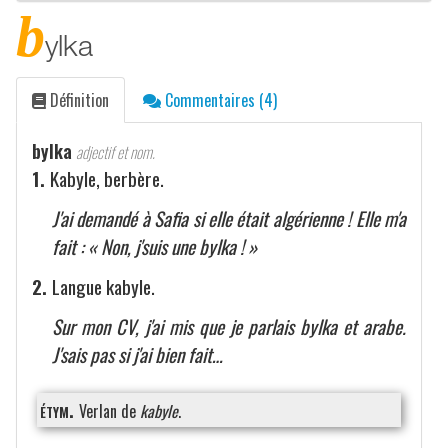
b
ylka
Définition
Commentaires (4)
bylka
adjectif et nom.
1.
Kabyle, berbère.
J'ai demandé à Safia si elle était algérienne ! Elle m'a
fait : « Non, j'suis une bylka ! »
2.
Langue kabyle.
Sur mon CV, j'ai mis que je parlais bylka et arabe.
J'sais pas si j'ai bien fait…
étym.
Verlan de
kabyle
.