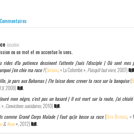
Commentaires
ace
locution.
ssion ou un mot et en accentue le sens.
 rides d'la patience dessinent l'attente j'suis l'disciple | Où sont mes 
urquoi j'en chie ma race !
(
Soprano
, « La Colombe »,
Puisqu'il faut vivre
, 2007)
ille, je pars aux Bahamas | J'te laisse donc crever ta race sur la banquise
(
B
.9
, 2008)
.
pleuré mon négro, c'est pas un hasard | Il est mort sur la route, j'ai chial
t »,
Convictions suicidaires
, 2010)
.
als comme Grand Corps Malade | Faut qu'je bosse sa race
(
Deen Burbigo
, «
mo
&
Nemir
», 2012)
.