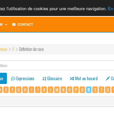
ez l'utilisation de cookies pour une meilleure navigation.
En 
TOGGLE
M
CONTACT
DROPDOWN
MENU
xique
R
Définition de race
ue
Expressions
Glossaire
Mot au hasard
C
D
E
F
G
H
I
J
K
L
M
N
O
P
Q
R
S
T
U