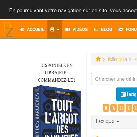
En poursuivant votre navigation sur ce site, vous accept
ACCUEIL
VIDÉOS
BLOG
FORU
Dictionnaire
Le
DISPONIBLE EN
LIBRAIRIE !
COMMANDEZ-LE !
Lexiq
#
A
B
C
Lexique