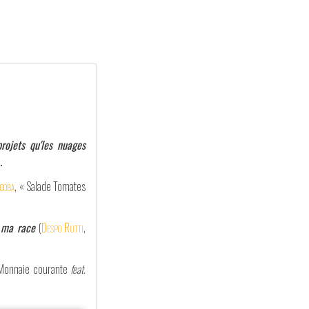
projets qu'les nuages
.
ooba
, « Salade Tomates
é ma race
(
Despo Rutti
,
 Monnaie courante
feat.