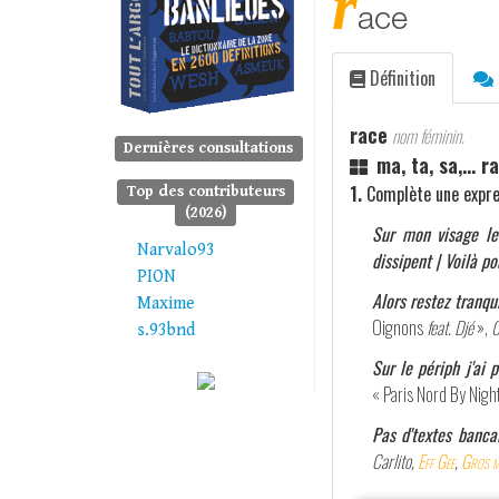
r
ace
Définition
race
nom féminin.
Dernières consultations
ma, ta, sa,... r
1.
Complète une expre
Top des contributeurs
(2026)
Sur mon visage les
Narvalo93
dissipent | Voilà po
PION
Alors restez tranqu
Maxime
Oignons
feat. Djé
»,
0
s.93bnd
Sur le périph j'ai 
« Paris Nord By Nigh
Pas d'textes banc
Carlito,
Eff Gee
,
Gros 