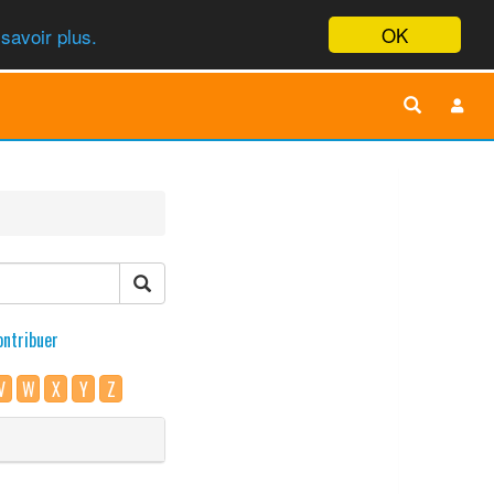
OK
savoir plus.
ontribuer
V
W
X
Y
Z