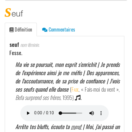
s
euf
Définition
Commentaires
seuf
nom féminin.
Fesse.
Ma vie se poursuit, mon esprit s'enrichit | Je prends
de l'expérience ainsi je me méfis | Des apparences,
de l'accoutumance, de sa prise de confiance | J'vois
ses seufs quand elle danse
(
Fabe
, « Fais-moi du vent »,
Befa surprend ses frères
, 1995)
.
Arrête tes bluffs, écoute ta
meuf
| Moi, j'ai passé un