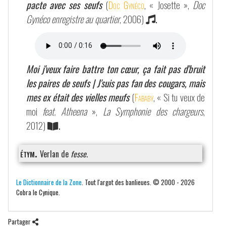
pacte avec ses seufs
(
Doc Gynéco
, « Josette »,
Doc
Gynéco enregistre au quartier
, 2006)
.
Moi j'veux faire battre ton cœur, ça fait pas d'bruit
les paires de seufs | J'suis pas fan des cougars, mais
mes ex était des vielles meufs
(
Fababy
, « Si tu veux de
moi
feat. Atheena
»,
La Symphonie des chargeurs
,
2012)
.
étym.
Verlan de
fesse
.
Le Dictionnaire de la Zone
. Tout l'argot des banlieues. © 2000 - 2026
Cobra le Cynique.
Partager