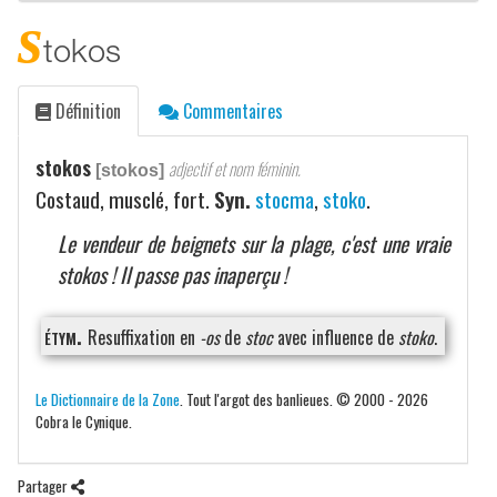
s
tokos
Définition
Commentaires
stokos
adjectif et nom féminin.
[stokos]
Costaud, musclé, fort.
Syn.
stocma
,
stoko
.
Le vendeur de beignets sur la plage, c'est une vraie
stokos ! Il passe pas inaperçu !
étym.
Resuffixation en
-os
de
stoc
avec influence de
stoko
.
Le Dictionnaire de la Zone
. Tout l'argot des banlieues. © 2000 - 2026
Cobra le Cynique.
Partager