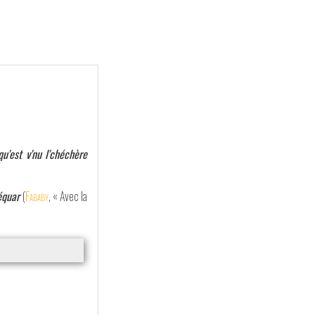
u'est v'nu l'chéchère
équar
(
Fababy
, « Avec la