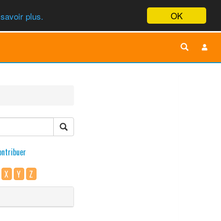
OK
savoir plus.
ontribuer
X
Y
Z