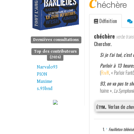
c
héchère
Définition
chéchère
verbe transi
Dernières consultations
Chercher.
Top des contributeurs
Si je t'ai tué, c'es
(2026)
Parloir à 13 heure
Narvalo93
(
Rim'K
, « Parloir Fa
PION
Maxime
93, on va pas te sh
s.93bnd
haine »,
La Symphonie
étym.
Verlan de
cher
↑
Feuilleton télévis