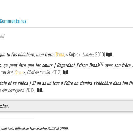
Commentaires
tif.
t que tu l'as chéchère, mon frère
(
Booba
, « Kojak »,
Lunatic
, 2010)
.
[1]
s, ça peut être que les sœurs | Regardant Prison Break
avec son frère q
ntôme
feat.
Sefyu
»,
Chef de famille
, 2012)
.
écla et se chéca | Si on as un truc a t'dire on viendra t'chéchère dans ton ti
 des chargeurs
, 2012)
.
cher
.
é américain diffusé en France entre 2006 et 2009.