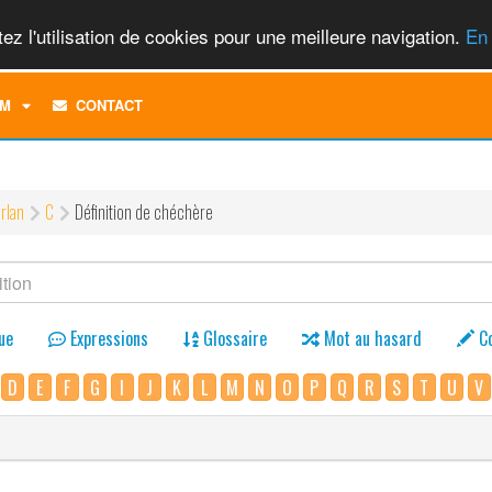
ez l'utilisation de cookies pour une meilleure navigation.
En 
TOGGLE
M
CONTACT
DROPDOWN
MENU
rlan
C
Définition de chéchère
ue
Expressions
Glossaire
Mot au hasard
C
D
E
F
G
I
J
K
L
M
N
O
P
Q
R
S
T
U
V