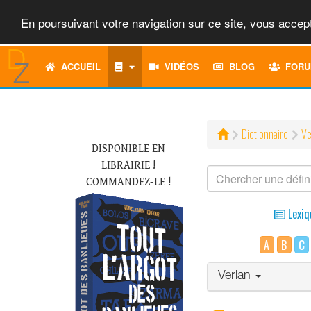
En poursuivant votre navigation sur ce site, vous accept
ACCUEIL
VIDÉOS
BLOG
FORU
Dictionnaire
Ve
DISPONIBLE EN
LIBRAIRIE !
COMMANDEZ-LE !
Lexiq
A
B
C
Verlan