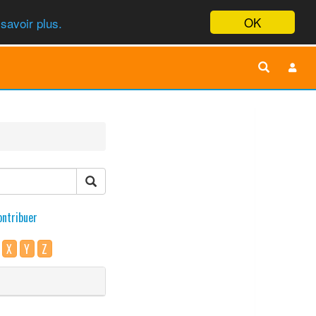
OK
savoir plus.
ontribuer
X
Y
Z