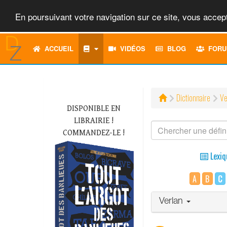
En poursuivant votre navigation sur ce site, vous accept
ACCUEIL
VIDÉOS
BLOG
FORU
Dictionnaire
Ve
DISPONIBLE EN
LIBRAIRIE !
COMMANDEZ-LE !
Lexiq
A
B
C
Verlan