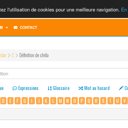
ez l'utilisation de cookies pour une meilleure navigation.
En 
TOGGLE
M
CONTACT
DROPDOWN
MENU
rlan
C
Définition de chéla
ue
Expressions
Glossaire
Mot au hasard
C
D
E
F
G
I
J
K
L
M
N
O
P
Q
R
S
T
U
V