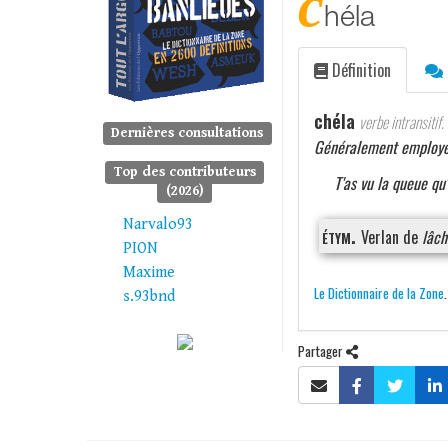
c
héla
Définition
chéla
verbe intransitif.
Dernières consultations
Généralement employé 
Top des contributeurs
T'as vu la queue qu'i
(2026)
Narvalo93
étym.
Verlan de
lâch
PION
Maxime
Le Dictionnaire de la Zone
s.93bnd
Partager