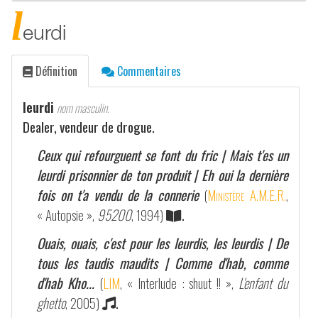
l
eurdi
Définition
Commentaires
leurdi
nom masculin.
Dealer, vendeur de drogue.
Ceux qui refourguent se font du fric | Mais t'es un
leurdi prisonnier de ton produit | Eh oui la dernière
fois on t'a vendu de la connerie
(
Ministère A.M.E.R.
,
« Autopsie »,
95200
, 1994)
.
Ouais, ouais, c'est pour les leurdis, les leurdis | De
tous les taudis maudits | Comme d'hab, comme
d'hab Kho...
(
LIM
, « Interlude : shuut !! »,
L'enfant du
ghetto
, 2005)
.