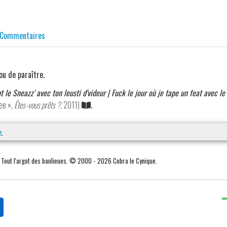
Commentaires
ou de paraître.
t le Sneazz' avec ton leusti d'videur | Fuck le jour où je tape un feat avec le
cee »,
Êtes-vous prêts ?
, 2011)
.
e
.
. Tout l'argot des banlieues. © 2000 - 2026 Cobra le Cynique.