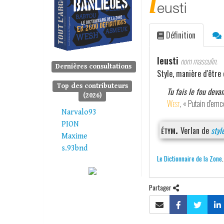
l
eusti
Définition
leusti
nom masculin.
Dernières consultations
Style, manière d'être 
Top des contributeurs
Tu fais le fou devan
(2026)
West
, « Putain d'em
Narvalo93
PION
étym.
Verlan de
styl
Maxime
s.93bnd
Le Dictionnaire de la Zone
Partager