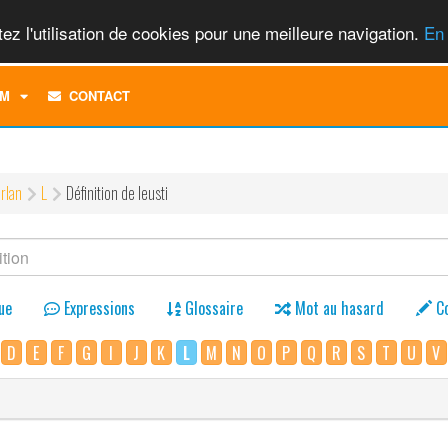
ez l'utilisation de cookies pour une meilleure navigation.
En 
TOGGLE
M
CONTACT
DROPDOWN
MENU
rlan
L
Définition de leusti
ue
Expressions
Glossaire
Mot au hasard
C
D
E
F
G
I
J
K
L
M
N
O
P
Q
R
S
T
U
V