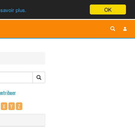
OK
savoir plus.
ontribuer
X
Y
Z