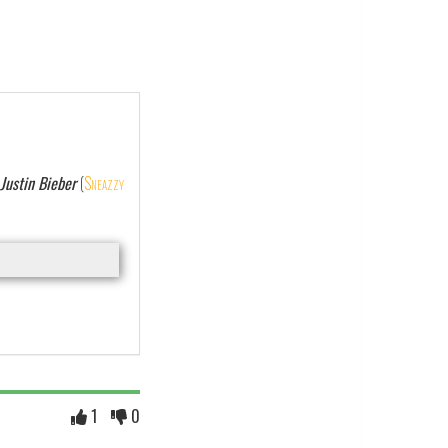
 Justin Bieber
(
Sneazzy
1
0