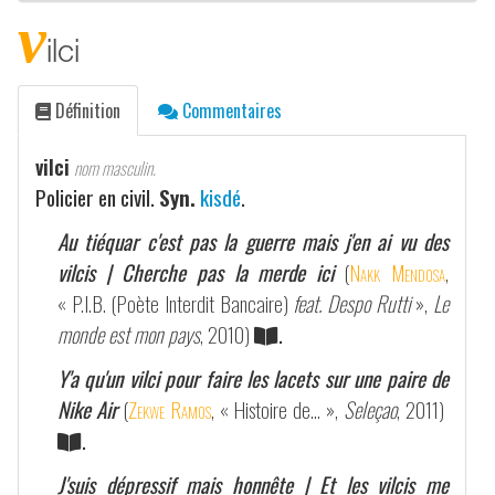
v
ilci
Définition
Commentaires
vilci
nom masculin.
Policier en civil.
Syn.
kisdé
.
Au tiéquar c'est pas la guerre mais j'en ai vu des
vilcis | Cherche pas la merde ici
(
Nakk Mendosa
,
« P.I.B. (Poète Interdit Bancaire)
feat. Despo Rutti
»,
Le
monde est mon pays
, 2010)
.
Y'a qu'un vilci pour faire les lacets sur une paire de
Nike Air
(
Zekwe Ramos
, « Histoire de… »,
Seleçao
, 2011)
.
J'suis dépressif mais honnête | Et les vilcis me