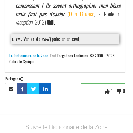
connaissent | Ils savent orthographier mon blase
mais j'n'ai pas d'casier
(
Deen Burbigo
, « Roule »,
Inception
, 2012)
.
étym.
Verlan de
civil
(policier en civil).
Le Dictionnaire de la Zone
. Tout l'argot des banlieues. © 2000 - 2026
Cobra le Cynique.
Partager
1
0
Suivre le Dictionnaire de la Zone