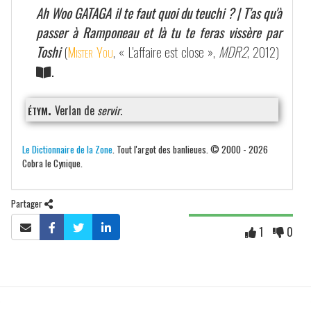
Ah Woo GATAGA il te faut quoi du teuchi ? | T'as qu'à
passer à Ramponeau et là tu te feras vissère par
Toshi
(
Mister You
, « L'affaire est close »,
MDR2
, 2012)
.
étym.
Verlan de
servir
.
Le Dictionnaire de la Zone
. Tout l'argot des banlieues. © 2000 - 2026
Cobra le Cynique.
Partager
1
0