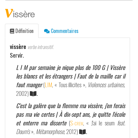
v
issère
Définition
Commentaires
vissère
verbe intransitif.
Servir.
L I M par semaine je nique plus de 100 G | Vissère
les blancs et les étrangers | Faut de la maille car il
faut manger
(
LIM
, « Tous illicites »,
Violences urbaines
,
2002)
.
C'est la galère que la flemme ma vissère, j'en ferais
pas ma vie certes | À dix-sept ans, je quitte l'école
et enterre ma disserte
(
S-crew
, « J'ai le seum
feat.
Doum's
»,
Métamorphose
, 2012)
.