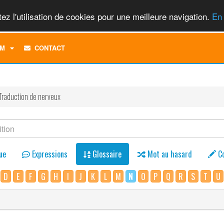
ez l'utilisation de cookies pour une meilleure navigation.
En 
TOGGLE
M
CONTACT
DROPDOWN
MENU
Traduction de nerveux
ue
Expressions
Glossaire
Mot au hasard
C
D
E
F
G
H
I
J
K
L
M
N
O
P
Q
R
S
T
U