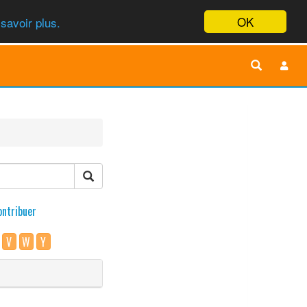
OK
savoir plus.
ontribuer
V
W
Y