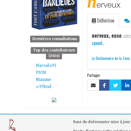
n
erveux
Définition
nerveux, euse
adjec
Dernières consultations
speed
.
Top des contributeurs
(2026)
Le Dictionnaire de la Zone
Narvalo93
PION
Partager
Maxime
s.93bnd
Base du dictionnaire mise à jour 