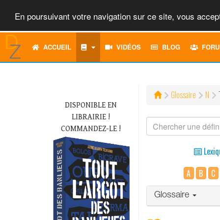
En poursuivant votre navigation sur ce site, vous accept
ACCUEIL
VIDÉOS
BLOG
FORU
Glossaire
N
DISPONIBLE EN
LIBRAIRIE !
COMMANDEZ-LE !
Lexiq
A
B
C
Glossaire