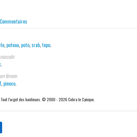
Commentaires
ote
,
poteau
,
poto
,
srab
,
tepo
.
masculin
c
.
om féminin
f
,
pineco
.
. Tout l'argot des banlieues. © 2000 - 2026 Cobra le Cynique.