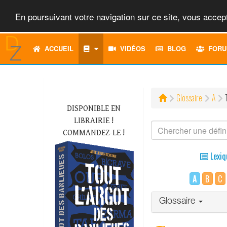
En poursuivant votre navigation sur ce site, vous accept
ACCUEIL
VIDÉOS
BLOG
FORU
Glossaire
A
DISPONIBLE EN
LIBRAIRIE !
COMMANDEZ-LE !
Lexiq
A
B
C
Glossaire