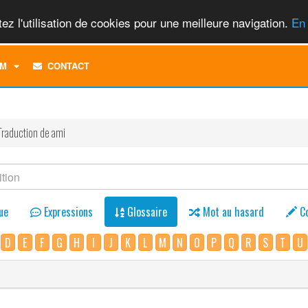
ez l'utilisation de cookies pour une meilleure navigation.
En 
TOGGLE
M
CONTACT
DROPDOWN
MENU
Traduction de ami
ue
Expressions
Glossaire
Mot au hasard
C
D
E
F
G
H
I
J
K
L
M
N
O
P
Q
R
S
T
U