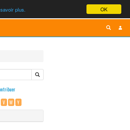
OK
savoir plus.
ontribuer
V
W
Y