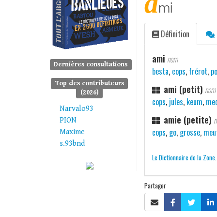
a
mi
Définition
ami
nom
Dernières consultations
besta
,
cops
,
frérot
,
p
Top des contributeurs
ami (petit)
nom 
(2026)
cops
,
jules
,
keum
,
me
Narvalo93
amie (petite)
n
PION
cops
,
go
,
grosse
,
meu
Maxime
s.93bnd
Le Dictionnaire de la Zone
Partager