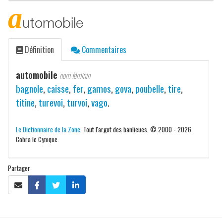
a
utomobile
Définition
Commentaires
automobile
nom féminin
bagnole
,
caisse
,
fer
,
gamos
,
gova
,
poubelle
,
tire
,
titine
,
turevoi
,
turvoi
,
vago
.
Le Dictionnaire de la Zone
. Tout l'argot des banlieues. © 2000 - 2026
Cobra le Cynique.
Partager