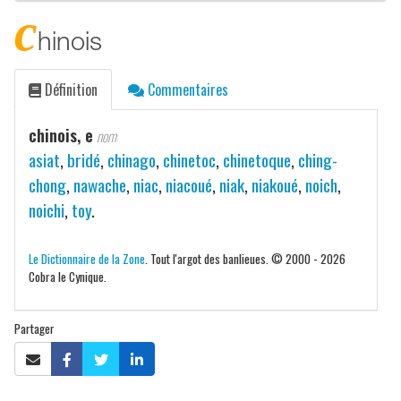
c
hinois
Définition
Commentaires
chinois, e
nom
asiat
,
bridé
,
chinago
,
chinetoc
,
chinetoque
,
ching-
chong
,
nawache
,
niac
,
niacoué
,
niak
,
niakoué
,
noich
,
noichi
,
toy
.
Le Dictionnaire de la Zone
. Tout l'argot des banlieues. © 2000 - 2026
Cobra le Cynique.
Partager