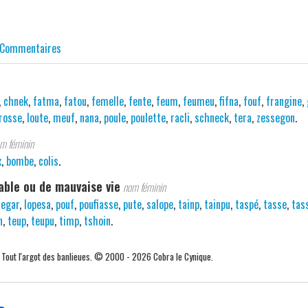
Commentaires
,
chnek
,
fatma
,
fatou
,
femelle
,
fente
,
feum
,
feumeu
,
fifna
,
fouf
,
frangine
,
rosse
,
loute
,
meuf
,
nana
,
poule
,
poulette
,
racli
,
schneck
,
tera
,
zessegon
.
m féminin
x
,
bombe
,
colis
.
ble ou de mauvaise vie
nom féminin
cegar
,
lopesa
,
pouf
,
poufiasse
,
pute
,
salope
,
tainp
,
tainpu
,
taspé
,
tasse
,
tas
n
,
teup
,
teupu
,
timp
,
tshoin
.
. Tout l'argot des banlieues. © 2000 - 2026 Cobra le Cynique.