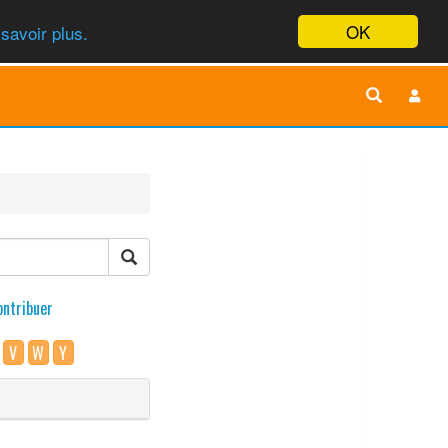
OK
savoir plus.
ontribuer
V
W
Y