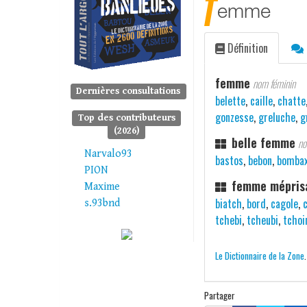
f
emme
Définition
femme
nom féminin
Dernières consultations
belette
,
caille
,
chatte
gonzesse
,
greluche
,
g
Top des contributeurs
(2026)
belle femme
no
Narvalo93
bastos
,
bebon
,
bomba
PION
femme méprisa
Maxime
biatch
,
bord
,
cagole
,
s.93bnd
tchebi
,
tcheubi
,
tchoi
Le Dictionnaire de la Zone
Partager