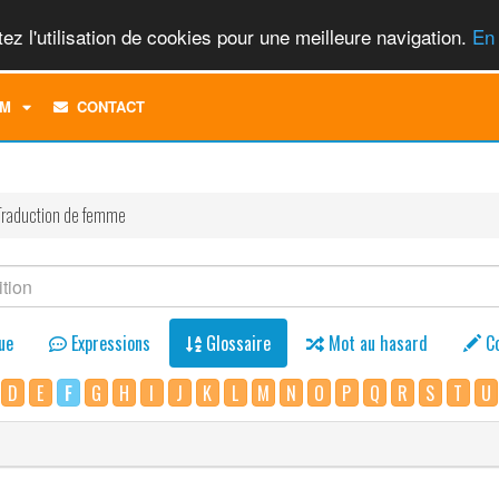
ez l'utilisation de cookies pour une meilleure navigation.
En 
TOGGLE
M
CONTACT
DROPDOWN
MENU
Traduction de femme
ue
Expressions
Glossaire
Mot au hasard
C
D
E
F
G
H
I
J
K
L
M
N
O
P
Q
R
S
T
U