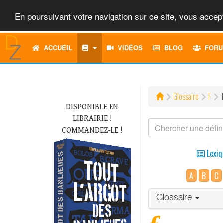
En poursuivant votre navigation sur ce site, vous accept
ACCUEIL
VIDÉOS
BLOG
FORU
Glossaire
F
DISPONIBLE EN
LIBRAIRIE !
COMMANDEZ-LE !
Lexiq
A
B
C
Glossaire