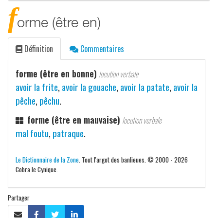
f
orme (être en)
Définition
Commentaires
forme (être en bonne)
locution verbale
avoir la frite
,
avoir la gouache
,
avoir la patate
,
avoir la
pêche
,
pêchu
.
forme (être en mauvaise)
locution verbale
mal foutu
,
patraque
.
Le Dictionnaire de la Zone
. Tout l'argot des banlieues. © 2000 - 2026
Cobra le Cynique.
Partager