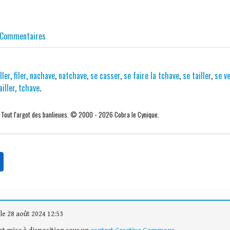
Commentaires
ller
,
filer
,
nachave
,
natchave
,
se casser
,
se faire la tchave
,
se tailler
,
se v
ailler
,
tchave
.
. Tout l'argot des banlieues. © 2000 - 2026 Cobra le Cynique.
le 28 août 2024 12:53