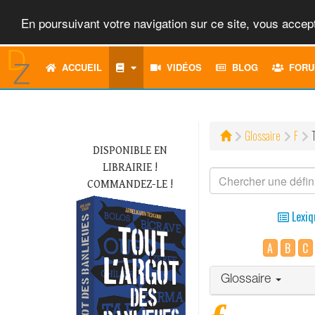
En poursuivant votre navigation sur ce site, vous accept
ACCUEIL
VIDÉOS
BLOG
FORU
Glossaire
F
DISPONIBLE EN
LIBRAIRIE !
COMMANDEZ-LE !
Lexiq
A
B
C
Glossaire