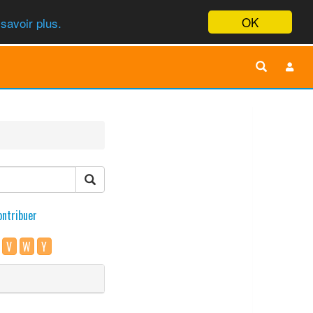
OK
savoir plus.
ontribuer
V
W
Y