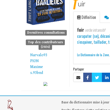
f
uir
Définition
fuir
verbe intransitif
Dernières consultations
carapater (se)
,
décani
s'esquiver
,
taillader
,
t
Top des contributeurs
(2026)
Le Dictionnaire de la Zone
Narvalo93
PION
Maxime
Partager
s.93bnd
Base du dictionnaire mise à jour 