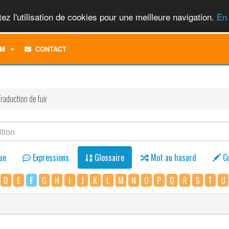
ez l'utilisation de cookies pour une meilleure navigation.
En 
TOGGLE
M
CONTACT
DROPDOWN
MENU
Traduction de fuir
ue
Expressions
Glossaire
Mot au hasard
C
D
E
F
G
H
I
J
K
L
M
N
O
P
Q
R
S
T
U