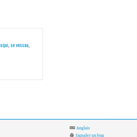
esqui
,
se vessau
,
Anglais
Signaler un bug