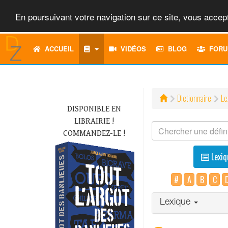
En poursuivant votre navigation sur ce site, vous accept
ACCUEIL
VIDÉOS
BLOG
FORU
Dictionnaire
Le
DISPONIBLE EN
LIBRAIRIE !
COMMANDEZ-LE !
Lexiq
#
A
B
C
Lexique