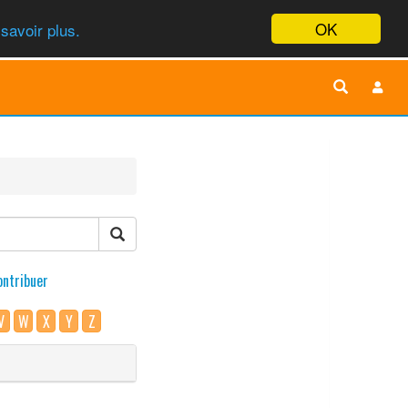
OK
savoir plus.
ontribuer
V
W
X
Y
Z