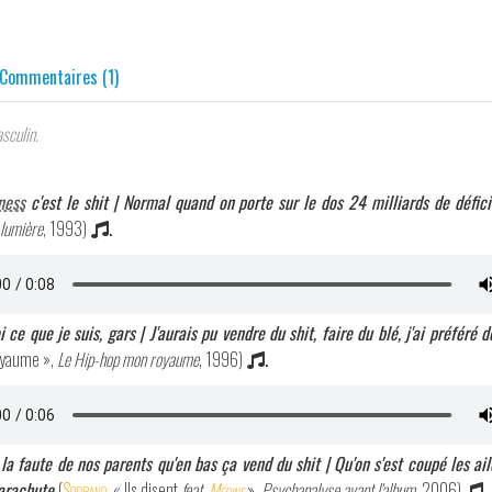
Commentaires (1)
sculin.
ness
c'est le shit | Normal quand on porte sur le dos 24 milliards de défici
lumière
, 1993)
.
 ce que je suis, gars | J'aurais pu vendre du shit, faire du blé, j'ai préféré 
oyaume »,
Le Hip-hop mon royaume
, 1996)
.
t la faute de nos parents qu'en bas ça vend du shit | Qu'on s'est coupé les ai
parachute
(
Soprano
, « Ils disent
feat.
Médine
»,
Psychanalyse avant l'album
, 2006)
.