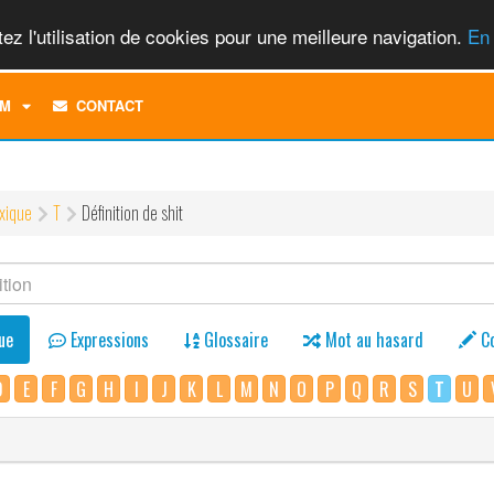
ez l'utilisation de cookies pour une meilleure navigation.
En 
TOGGLE
M
CONTACT
DROPDOWN
MENU
xique
T
Définition de shit
ue
Expressions
Glossaire
Mot au hasard
C
D
E
F
G
H
I
J
K
L
M
N
O
P
Q
R
S
T
U