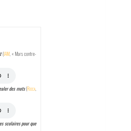
t
(
IAM
, « Mars contre-
dealer des mots
(
Rocca
,
les scolaires pour que