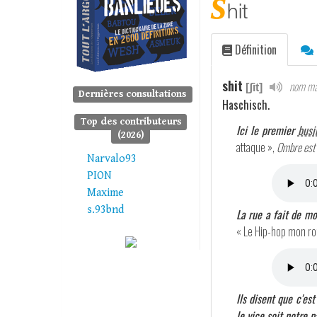
s
hit
Définition
shit
nom ma
[ʃit]
Dernières consultations
Haschisch.
Top des contributeurs
Ici le premier
busi
(2026)
attaque »,
Ombre est 
Narvalo93
PION
Maxime
s.93bnd
La rue a fait de moi
« Le Hip-hop mon r
Ils disent que c'es
le vice soit notre 