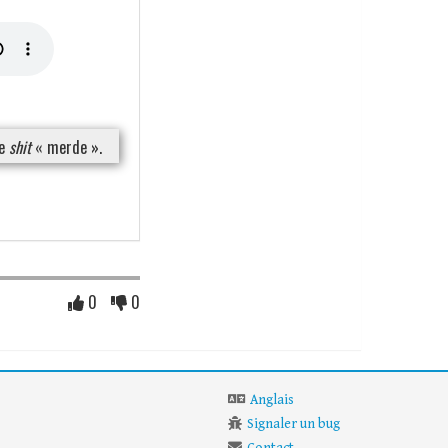
re
shit
« merde ».
0
0
Anglais
Signaler un bug