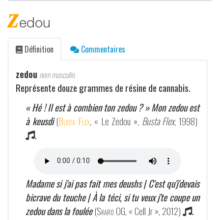
z
edou
Définition
Commentaires
zedou
nom masculin.
Représente douze grammes de résine de cannabis.
« Hé ! Il est à combien ton zedou ? » Mon zedou est
à keusdi
(
Busta Flex
, « Le Zedou »,
Busta Flex
, 1998)
.
Madame si j'ai pas fait mes deushs | C'est qu'j'devais
bicrave du teuche | À la téci, si tu veux j'te coupe un
zedou dans la foulée
(
Skaro OG
, « Cell Jr », 2012)
.