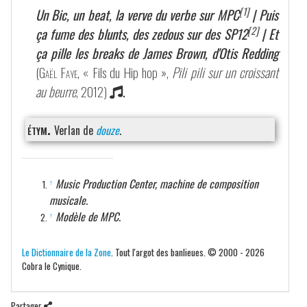
[1]
Un Bic, un beat, la verve du verbe sur MPC
| Puis
[2]
ça fume des blunts, des zedous sur des SP12
| Et
ça pille les breaks de James Brown, d'Otis Redding
(
Gaël Faye
, « Fils du Hip hop »,
Pili pili sur un croissant
au beurre
, 2012)
.
étym.
Verlan de
douze
.
Music Production Center, machine de composition
↑
musicale.
Modèle de MPC.
↑
Le Dictionnaire de la Zone
. Tout l'argot des banlieues. © 2000 - 2026
Cobra le Cynique.
Partager