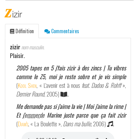
z
izir
Définition
Commentaires
zizir
nom masculin.
Plaisir.
2005 tapes en 5 j'fais zizir à des zincs | Tu vibres
comme le Z5, moi je reste sobre et je vis simple
(
Kool Shen
, « L'avenir est à nous
feat. Dadoo & Rohff
»,
Dernier Round
, 2005)
.
Me demande pas si j'aime la vie | Moi j'aime la rime |
Et j'
emmerde
Marine juste parce que ça fait zizir
(
Diam's
, « La Boulette »,
Dans ma bulle
, 2006)
.