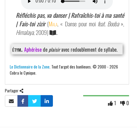
Réfléchis pas, va danser | Rafraîchis-toi à ma santé
| Fais-toi zizir
(
Mala
, « Danse pour moi
feat. Booba
»,
Himalaya
, 2009)
.
étym.
Aphérèse
de
plaisir
avec redoublement de syllabe.
Le Dictionnaire de la Zone
. Tout l'argot des banlieues. © 2000 - 2026
Cobra le Cynique.
Partager
1
0