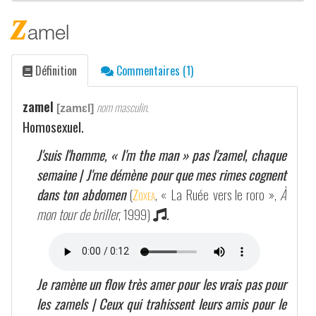
z
amel
Définition
Commentaires (1)
zamel
nom masculin.
[zamɛl]
Homosexuel.
J'suis l'homme, « I'm the man » pas l'zamel, chaque
semaine | J'me démène pour que mes rimes cognent
dans ton abdomen
(
Zoxea
, « La Ruée vers le roro »,
À
mon tour de briller
, 1999)
.
Je ramène un flow très amer pour les vrais pas pour
les zamels | Ceux qui trahissent leurs amis pour le