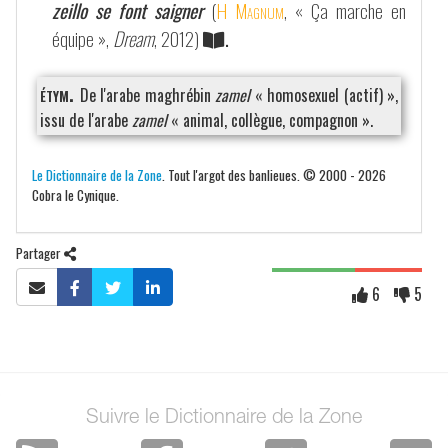
zeillo se font saigner
(
H Magnum
, « Ça marche en
équipe »,
Dream
, 2012)
.
étym.
De l'arabe maghrébin
zamel
« homosexuel (actif) »,
issu de l'arabe
zamel
« animal, collègue, compagnon ».
Le Dictionnaire de la Zone
. Tout l'argot des banlieues. © 2000 - 2026
Cobra le Cynique.
Partager
6
5
Suivre le Dictionnaire de la Zone