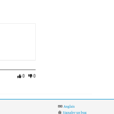
0
0
Anglais
Signaler un bug