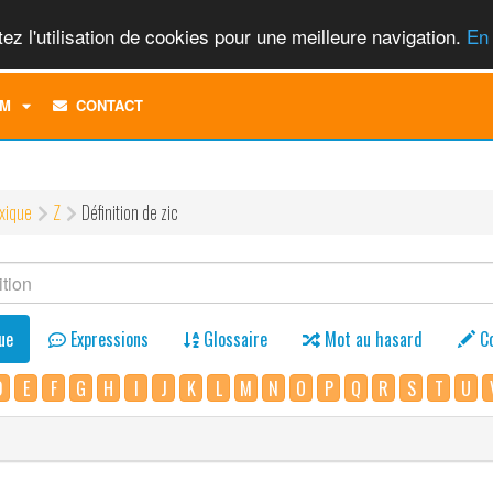
ez l'utilisation de cookies pour une meilleure navigation.
En 
TOGGLE
M
CONTACT
DROPDOWN
MENU
xique
Z
Définition de zic
ue
Expressions
Glossaire
Mot au hasard
C
D
E
F
G
H
I
J
K
L
M
N
O
P
Q
R
S
T
U