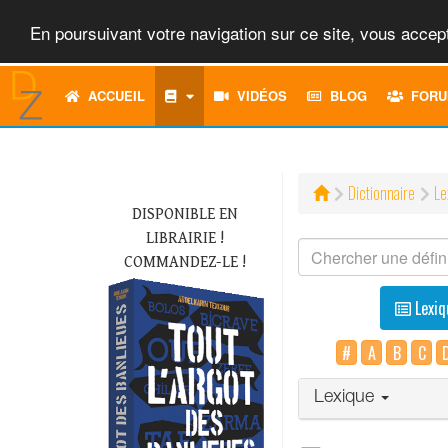
En poursuivant votre navigation sur ce site, vous accept
ACCUEIL
VIDÉOS
BLOG
FORU
Dictionnaire
Le
DISPONIBLE EN
LIBRAIRIE !
COMMANDEZ-LE !
Lexiq
#
A
B
C
Lexique