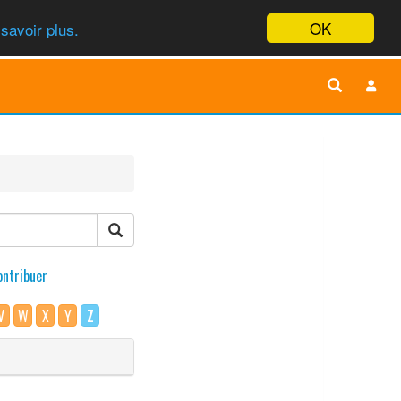
OK
savoir plus.
ontribuer
V
W
X
Y
Z