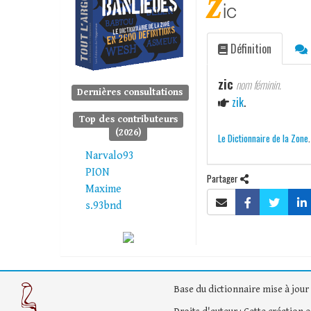
z
ic
Définition
zic
nom féminin.
Dernières consultations
zik
.
Top des contributeurs
(2026)
Le Dictionnaire de la Zone
Narvalo93
PION
Partager
Maxime
s.93bnd
Base du dictionnaire mise à jour 