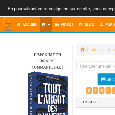
En poursuivant votre navigation sur ce site, vous accept
ACCUEIL
VIDÉOS
BLOG
FORU
Dictionnaire
Le
DISPONIBLE EN
LIBRAIRIE !
COMMANDEZ-LE !
Lexiq
#
A
B
C
Lexique