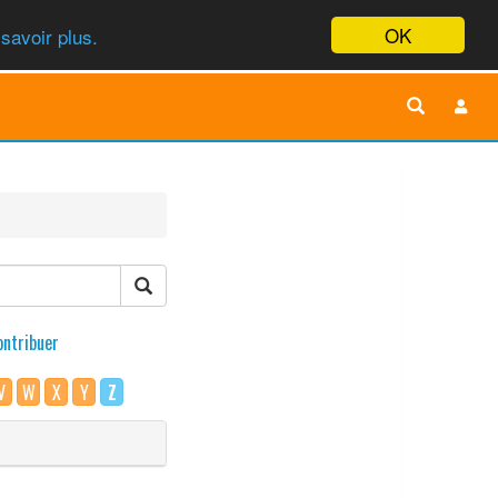
OK
savoir plus.
ontribuer
V
W
X
Y
Z