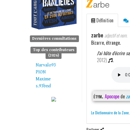
z
arbe
Définition
zarbe
adjectif et nom.
Dernières consultations
Bizarre, étrange.
Top des contributeurs
J'ai hâte d'écrire s
(2026)
2012)
.
Narvalo93
PION
Maxime
s.93bnd
étym.
Apocope
de
za
Le Dictionnaire de la Zone
Partager