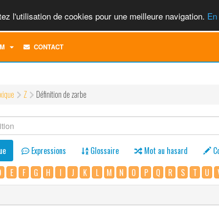
ez l'utilisation de cookies pour une meilleure navigation.
En 
TOGGLE
M
CONTACT
DROPDOWN
MENU
xique
Z
Définition de zarbe
ue
Expressions
Glossaire
Mot au hasard
C
D
E
F
G
H
I
J
K
L
M
N
O
P
Q
R
S
T
U