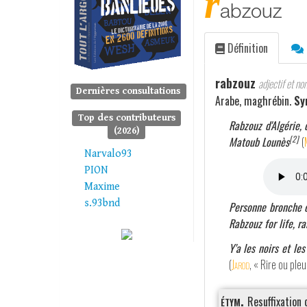
r
abzouz
Définition
rabzouz
adjectif et no
Dernières consultations
Arabe, maghrébin.
Sy
Top des contributeurs
Rabzouz d'Algérie, 
(2026)
[2]
Matoub Lounès
(
Narvalo93
PION
Maxime
s.93bnd
Personne bronche o
Rabzouz for life, r
Y'a les noirs et le
(
Jarod
, « Rire ou ple
étym.
Resuffixation