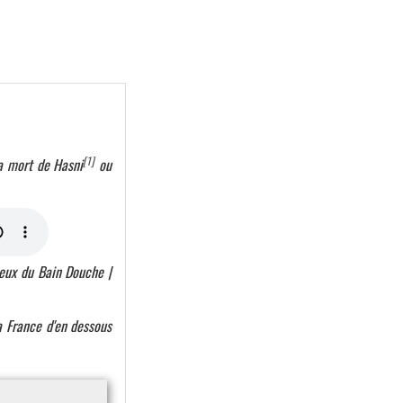
[1]
la mort de Hasni
ou
eux du Bain Douche |
la France d'en dessous