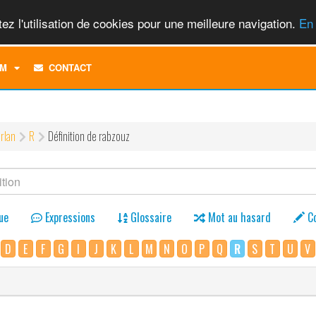
ez l'utilisation de cookies pour une meilleure navigation.
En 
TOGGLE
M
CONTACT
DROPDOWN
MENU
rlan
R
Définition de rabzouz
ue
Expressions
Glossaire
Mot au hasard
C
D
E
F
G
I
J
K
L
M
N
O
P
Q
R
S
T
U
V