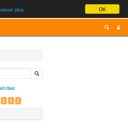
OK
savoir plus.
ontribuer
X
Y
Z