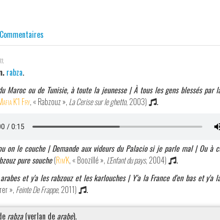
Commentaires
m.
n.
rabza
.
du Maroc ou de Tunisie, à toute la jeunesse | À tous les gens blessés par 
Mafia K'1 Fry
, « Rabzouz »,
La Cerise sur le ghetto
, 2003)
.
u on le couche | Demande aux videurs du Palacio si je parle mal | Ou à c
abzouz pure souche
(
Rim'K
, « Boozillé »,
L'Enfant du pays
, 2004)
.
s arabes et y'a les rabzouz et les karlouches | Y'a la France d'en bas et y'a 
urer »,
Feinte De Frappe
, 2011)
.
 de
rabza
(verlan de
arabe
).