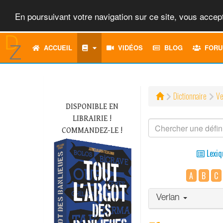
En poursuivant votre navigation sur ce site, vous accept
ACCUEIL
VIDÉOS
BLOG
FORU
Dictionnaire
Ve
DISPONIBLE EN
LIBRAIRIE !
COMMANDEZ-LE !
Lexiq
A
B
C
Verlan