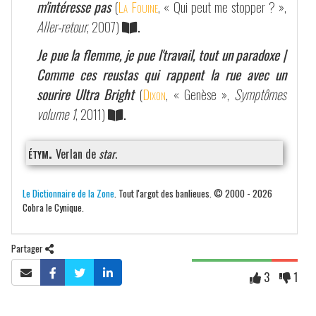
m'intéresse pas
(
La Fouine
, « Qui peut me stopper ? »,
Aller-retour
, 2007)
.
Je pue la flemme, je pue l'travail, tout un paradoxe |
Comme ces reustas qui rappent la rue avec un
sourire Ultra Bright
(
Dixon
, « Genèse »,
Symptômes
volume 1
, 2011)
.
étym.
Verlan de
star
.
Le Dictionnaire de la Zone
. Tout l'argot des banlieues. © 2000 - 2026
Cobra le Cynique.
Partager
3
1