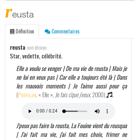
r
eusta
Définition
Commentaires
reusta
nom féminin.
Star, vedette, célébrité.
Elle a voulu se venger | De ma vie de reusta | Mais je
ne lui en veux pas | Car elle a toujours été là | Dans
les mauvais moments | Je l'aime aussi pour ça
(
Pierpoljak
, « Elle »,
Je fais c'que j'veux
, 2000)
.
J'peux pas faire la reusta, La Fouine vient du reusqua
| J'ai fait ma vie, j'ai fait mes choix, frimer ne